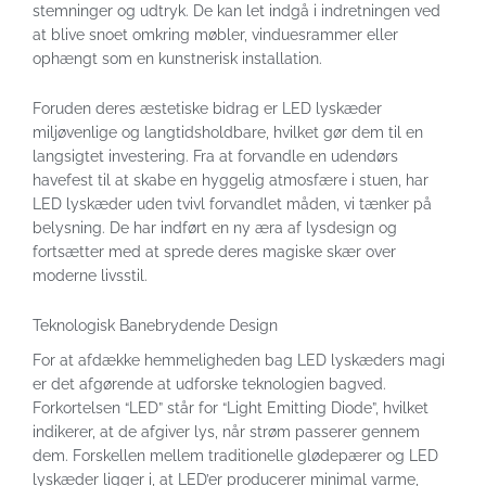
stemninger og udtryk. De kan let indgå i indretningen ved
at blive snoet omkring møbler, vinduesrammer eller
ophængt som en kunstnerisk installation.
Foruden deres æstetiske bidrag er LED lyskæder
miljøvenlige og langtidsholdbare, hvilket gør dem til en
langsigtet investering. Fra at forvandle en udendørs
havefest til at skabe en hyggelig atmosfære i stuen, har
LED lyskæder uden tvivl forvandlet måden, vi tænker på
belysning. De har indført en ny æra af lysdesign og
fortsætter med at sprede deres magiske skær over
moderne livsstil.
Teknologisk Banebrydende Design
For at afdække hemmeligheden bag LED lyskæders magi
er det afgørende at udforske teknologien bagved.
Forkortelsen “LED” står for “Light Emitting Diode”, hvilket
indikerer, at de afgiver lys, når strøm passerer gennem
dem. Forskellen mellem traditionelle glødepærer og LED
lyskæder ligger i, at LED’er producerer minimal varme,