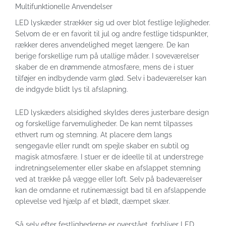
Multifunktionelle Anvendelser
LED lyskæder strækker sig ud over blot festlige lejligheder.
Selvom de er en favorit til jul og andre festlige tidspunkter,
rækker deres anvendelighed meget længere. De kan
berige forskellige rum på utallige måder. I soveværelser
skaber de en drømmende atmosfære, mens de i stuer
tilføjer en indbydende varm glød. Selv i badeværelser kan
de indgyde blidt lys til afslapning.
LED lyskæders alsidighed skyldes deres justerbare design
og forskellige farvemuligheder. De kan nemt tilpasses
ethvert rum og stemning. At placere dem langs
sengegavle eller rundt om spejle skaber en subtil og
magisk atmosfære. I stuer er de ideelle til at understrege
indretningselementer eller skabe en afslappet stemning
ved at trække på vægge eller loft. Selv på badeværelser
kan de omdanne et rutinemæssigt bad til en afslappende
oplevelse ved hjælp af et blødt, dæmpet skær.
Så selv efter festlighederne er overstået, forbliver LED