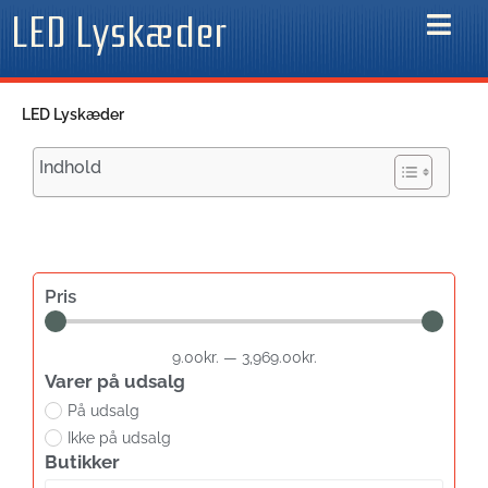
Gå
LED Lyskæder
til
indholdet
LED Lyskæder
Indhold
Pris
9.00
kr.
—
3,969.00
kr.
Varer på udsalg
På udsalg
Ikke på udsalg
Butikker