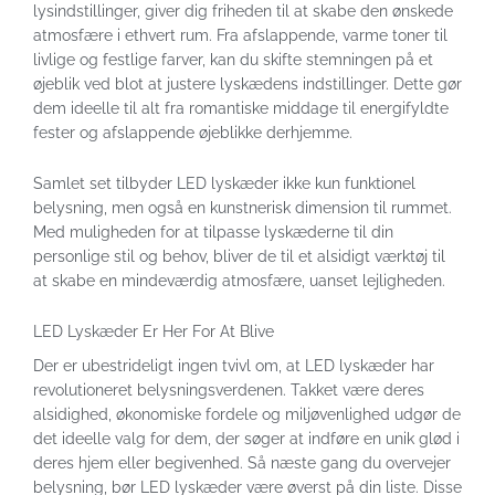
lysindstillinger, giver dig friheden til at skabe den ønskede
atmosfære i ethvert rum. Fra afslappende, varme toner til
livlige og festlige farver, kan du skifte stemningen på et
øjeblik ved blot at justere lyskædens indstillinger. Dette gør
dem ideelle til alt fra romantiske middage til energifyldte
fester og afslappende øjeblikke derhjemme.
Samlet set tilbyder LED lyskæder ikke kun funktionel
belysning, men også en kunstnerisk dimension til rummet.
Med muligheden for at tilpasse lyskæderne til din
personlige stil og behov, bliver de til et alsidigt værktøj til
at skabe en mindeværdig atmosfære, uanset lejligheden.
LED Lyskæder Er Her For At Blive
Der er ubestrideligt ingen tvivl om, at LED lyskæder har
revolutioneret belysningsverdenen. Takket være deres
alsidighed, økonomiske fordele og miljøvenlighed udgør de
det ideelle valg for dem, der søger at indføre en unik glød i
deres hjem eller begivenhed. Så næste gang du overvejer
belysning, bør LED lyskæder være øverst på din liste. Disse