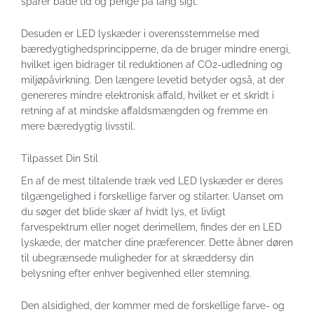
sparer både tid og penge på lang sigt.
Desuden er LED lyskæder i overensstemmelse med
bæredygtighedsprincipperne, da de bruger mindre energi,
hvilket igen bidrager til reduktionen af CO2-udledning og
miljøpåvirkning. Den længere levetid betyder også, at der
genereres mindre elektronisk affald, hvilket er et skridt i
retning af at mindske affaldsmængden og fremme en
mere bæredygtig livsstil.
Tilpasset Din Stil
En af de mest tiltalende træk ved LED lyskæder er deres
tilgængelighed i forskellige farver og stilarter. Uanset om
du søger det blide skær af hvidt lys, et livligt
farvespektrum eller noget derimellem, findes der en LED
lyskæde, der matcher dine præferencer. Dette åbner døren
til ubegrænsede muligheder for at skræddersy din
belysning efter enhver begivenhed eller stemning.
Den alsidighed, der kommer med de forskellige farve- og