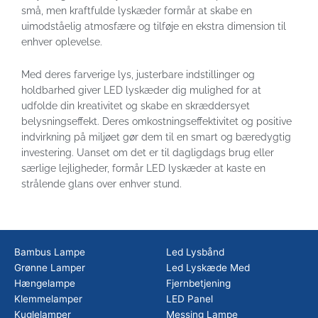
små, men kraftfulde lyskæder formår at skabe en
uimodståelig atmosfære og tilføje en ekstra dimension til
enhver oplevelse.
Med deres farverige lys, justerbare indstillinger og
holdbarhed giver LED lyskæder dig mulighed for at
udfolde din kreativitet og skabe en skræddersyet
belysningseffekt. Deres omkostningseffektivitet og positive
indvirkning på miljøet gør dem til en smart og bæredygtig
investering. Uanset om det er til dagligdags brug eller
særlige lejligheder, formår LED lyskæder at kaste en
strålende glans over enhver stund.
Bambus Lampe
Led Lysbånd
Grønne Lamper
Led Lyskæde Med
Hængelampe
Fjernbetjening
Klemmelamper
LED Panel
Kuglelamper
Messing Lampe