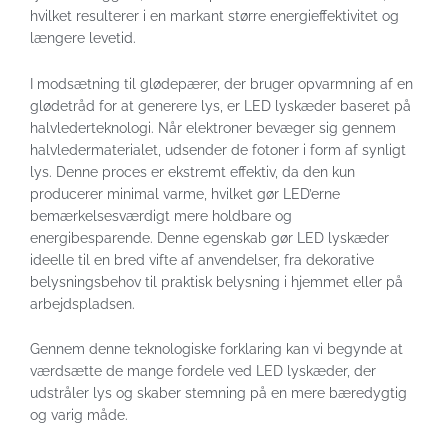
hvilket resulterer i en markant større energieffektivitet og
længere levetid.
I modsætning til glødepærer, der bruger opvarmning af en
glødetråd for at generere lys, er LED lyskæder baseret på
halvlederteknologi. Når elektroner bevæger sig gennem
halvledermaterialet, udsender de fotoner i form af synligt
lys. Denne proces er ekstremt effektiv, da den kun
producerer minimal varme, hvilket gør LED’erne
bemærkelsesværdigt mere holdbare og
energibesparende. Denne egenskab gør LED lyskæder
ideelle til en bred vifte af anvendelser, fra dekorative
belysningsbehov til praktisk belysning i hjemmet eller på
arbejdspladsen.
Gennem denne teknologiske forklaring kan vi begynde at
værdsætte de mange fordele ved LED lyskæder, der
udstråler lys og skaber stemning på en mere bæredygtig
og varig måde.