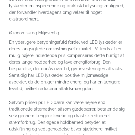
lyskæder en inspirerende og praktisk belysningsmulighed,
der forvandler hverdagens omgivelser til noget
ekstraordinært.
Økonomisk og Miljøvenlig
En yderligere betydningsfuld fordel ved LED lyskæder er
deres langsigtede omkostningseffektivitet. På trods af en
mulig højere indledende pris kompenseres dette hurtigt af
deres lange holdbarhed og lave energiforbrug. Den
besparelse, der opnås over tid, gør investeringen attraktiv.
Samtidig har LED lyskæder positive miljømæssige
aspekter, da de bruger mindre energi og har en længere
levetid, hvilket reducerer affaldsmængden.
Selvom prisen pr. LED pære kan være højere end
traditionelle alternativer, såsom glødepærer, betaler de sig
selv gennem længere levetid og drastisk reduceret
strømforbrug. Den øgede holdbarhed betyder, at
udskiftning og vedligeholdelse bliver sjældnere, hvilket