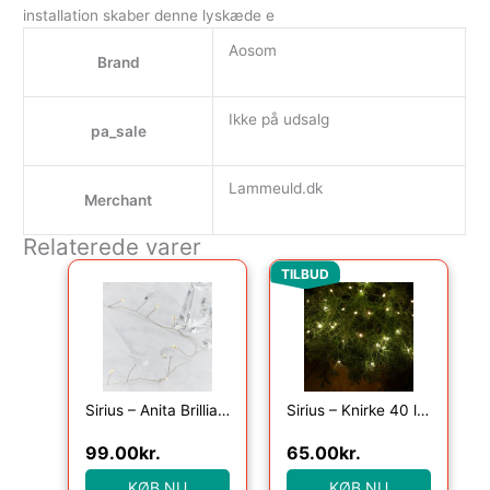
installation skaber denne lyskæde e
Aosom
Brand
Ikke på udsalg
pa_sale
Lammeuld.dk
Merchant
Relaterede varer
Den oprindelige pris var
Den aktuelle pr
TILBUD
Sirius – Anita Brilliant, 20LED, Klar, 1,05+25cm
Sirius – Knirke 40 lys med timer, Klar/Grøn
99.00
kr.
65.00
kr.
KØB NU
KØB NU