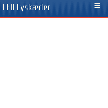
Gå
LED Lyskæder
til
indholdet