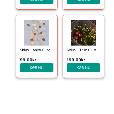
Sirius – Anita Cube, 20LED, Amber, 1,05+25cm
Sirius – Trille Cluster 160 lys, Klar/Grøn
99.00
kr.
199.00
kr.
KØB NU
KØB NU