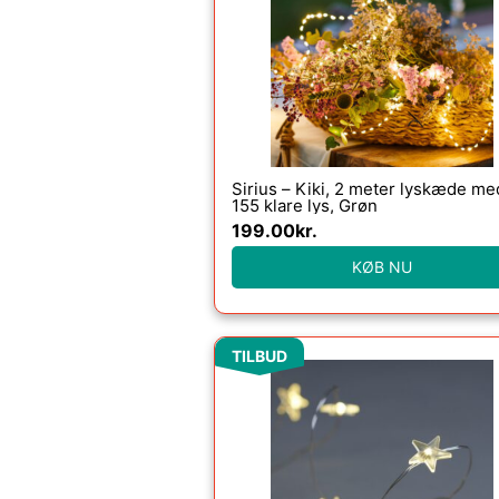
Sirius – Kiki, 2 meter lyskæde me
155 klare lys, Grøn
199.00
kr.
KØB NU
Den
Den
TILBUD
oprindelige
aktuelle
pris
pris
var:
er:
49.00kr..
40.00kr..