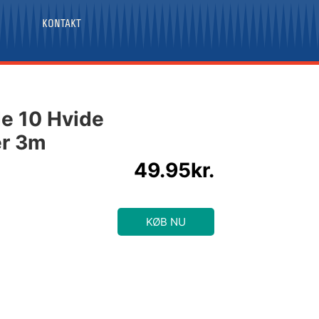
KONTAKT
e 10 Hvide
er 3m
49.95
kr.
KØB NU