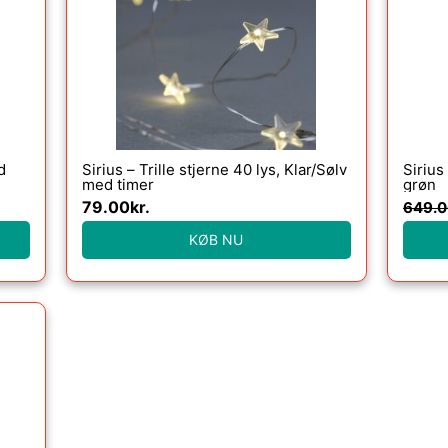
d
Sirius – Trille stjerne 40 lys, Klar/Sølv
Sirius
med timer
grøn
79.00
kr.
649.0
KØB NU