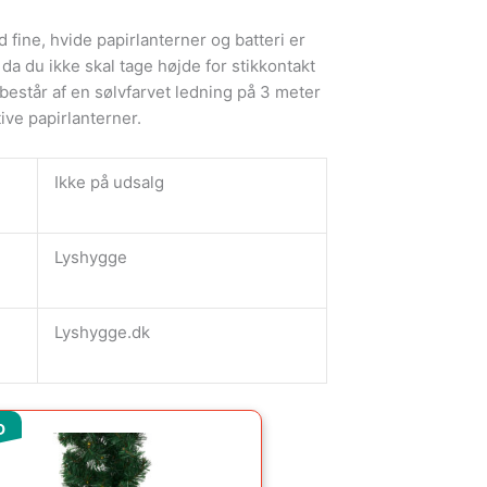
ine, hvide papirlanterner og batteri er
 da du ikke skal tage højde for stikkontakt
består af en sølvfarvet ledning på 3 meter
ive papirlanterner.
Ikke på udsalg
Lyshygge
Lyshygge.dk
Den
Den
D
oprindelige
aktuelle
pris
pris
var:
er: