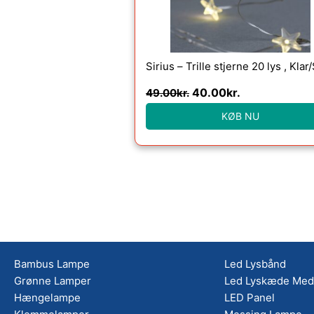
Sirius – Trille stjerne 20 lys , Klar
40.00
kr.
49.00
kr.
KØB NU
Bambus Lampe
Led Lysbånd
Grønne Lamper
Led Lyskæde Med 
Hængelampe
LED Panel