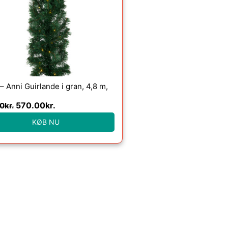
649.00kr..
570.00kr..
 – Anni Guirlande i gran, 4,8 m,
570.00
kr.
0
kr.
KØB NU