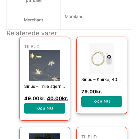
pa_sale
Moreland
Merchant
Relaterede varer
Den oprindelige pris var: 49.00kr..
Den aktuelle pris er: 40.00kr.
TILBUD
Sirius – Knirke, 40L, Klar/Guld
Sirius – Trille stjerne 20 lys , Klar/Sølv
79.00
kr.
49.00
kr.
40.00
kr.
KØB NU
KØB NU
Den oprindelig
Den ak
TILBUD