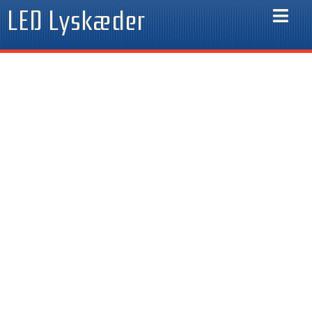
Gå
LED Lyskæder
til
indholdet