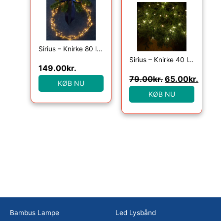
Sirius – Knirke 80 lys, Klar/Guld
Sirius – Knirke 40 lys med timer, Klar/Grøn
149.00
kr.
79.00
kr.
65.00
kr.
KØB NU
KØB NU
Bambus Lampe
Led Lysbånd