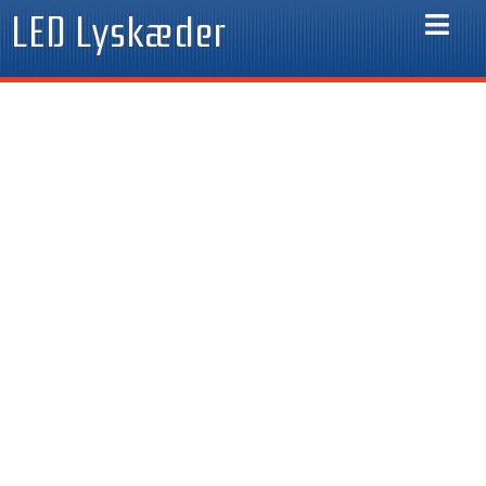
Gå
LED Lyskæder
til
indholdet