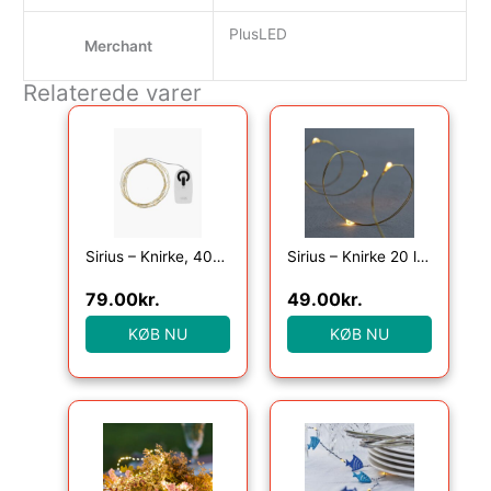
PlusLED
Merchant
Relaterede varer
Sirius – Knirke, 40L, Klar/Guld
Sirius – Knirke 20 lys, Klar/Guld
79.00
kr.
49.00
kr.
KØB NU
KØB NU