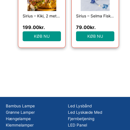
Sirius – Kiki, 2 meter lyskæde med 155 klare lys, Grøn
Sirius – Selma Fisk, 20LED lyskæde, Blå, 2m+30cm
199.00
kr.
79.00
kr.
KØB NU
KØB NU
Bambus Lampe
Led Lysbånd
Grønne Lamper
Led Lyskæde Med
Hængelampe
Fjernbetjening
Klemmelamper
LED Panel