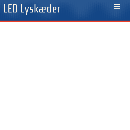
Gå
LED Lyskæder
til
indholdet