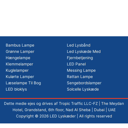
Bambus Lampe
Led Lysbånd
Grønne Lamper
Led Lyskæde Med
Hængelampe
Fjernbetjening
Klemmelamper
LED Panel
Kuglelamper
Messing Lampe
Kulørte Lamper
Rattan Lampe
Læselampe Til Bog
Sengebordslamper
LED bloklys
Solcelle Lyskæde
Dette medie ejes og drives af Tropic Traffic LLC-FZ | The Meydan
Hotel, Grandstand, 6th floor, Nad Al Sheba | Dubai | UAE
Copyright © 2026 LED Lyskæder | All rights reserved
Vi bruger cookies for at sikre os du får den bedste oplevelse med led-