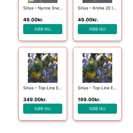
Sirius – Nynne Snefnug 20 Lys, Klar/Sølv
Sirius – Knirke 20 lys, Klar/Guld
49.00
kr.
49.00
kr.
KØB NU
KØB NU
Sirius – Top-Line Energy Net Startsæt 100L
Sirius – Top-Line Energy Net Supplementsæt 100L
349.00
kr.
199.00
kr.
KØB NU
KØB NU