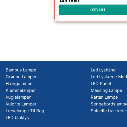
149.00
kr.
KØB NU
Bambus Lampe
Led Lysbånd
Grønne Lamper
Led Lyskæde Med 
Hængelampe
LED Panel
Klemmelamper
Messing Lampe
Kuglelamper
Rattan Lampe
Kulørte Lamper
Sengebordslampe
Læselampe Til Bog
Solcelle Lyskæde
LED bloklys