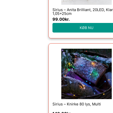
Sirius – Anita Brilliant, 20LED, Klar
1,05+25cm
99.00
kr.
KØB NU
Sirius – Knirke 80 lys, Multi