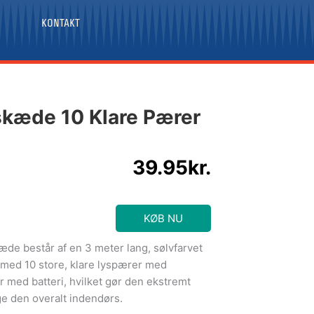
KONTAKT
skæde 10 Klare Pærer
39.95
kr.
KØB NU
æde består af en 3 meter lang, sølvfarvet
t med 10 store, klare lyspærer med
 med batteri, hvilket gør den ekstremt
ge den overalt indendørs.