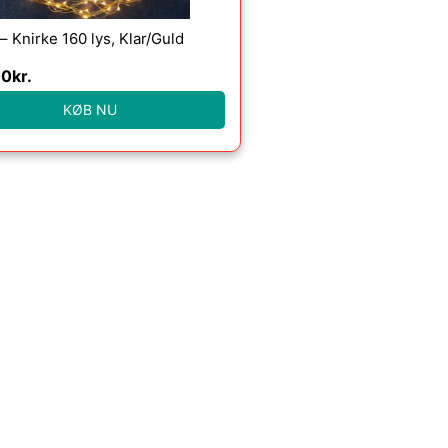
 – Knirke 160 lys, Klar/Guld
00
kr.
KØB NU