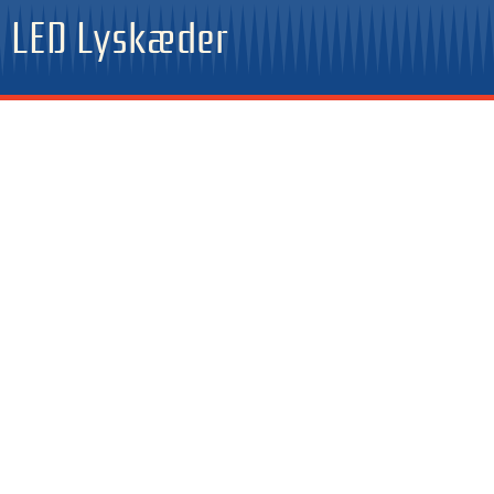
Gå
LED Lyskæder
til
indholdet