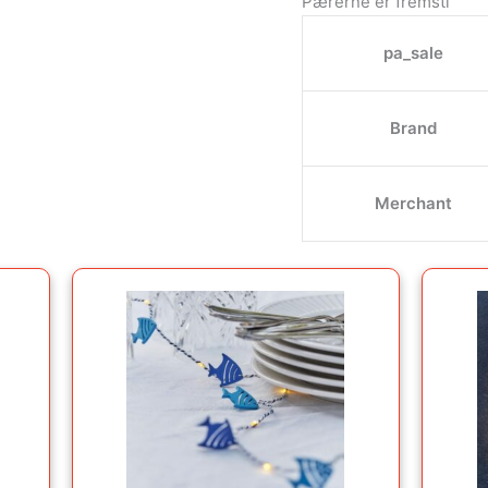
Pærerne er fremsti
pa_sale
Brand
Merchant