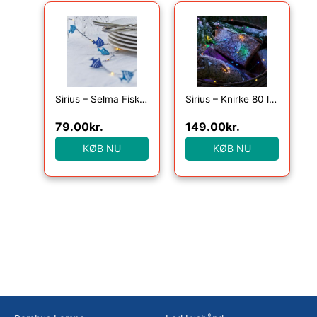
Sirius – Selma Fisk, 20LED lyskæde, Blå, 2m+30cm
Sirius – Knirke 80 lys, Multi
79.00
kr.
149.00
kr.
KØB NU
KØB NU