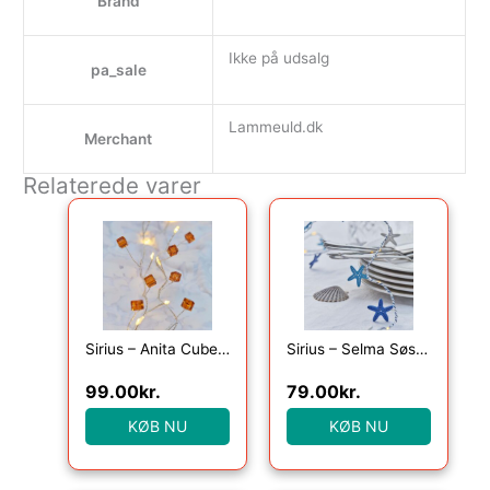
Brand
Ikke på udsalg
pa_sale
Lammeuld.dk
Merchant
Relaterede varer
Sirius – Anita Cube, 20LED, Amber, 1,05+25cm
Sirius – Selma Søstjerne, 20LED lyskæde, Blå, 2m+30cm
99.00
kr.
79.00
kr.
KØB NU
KØB NU