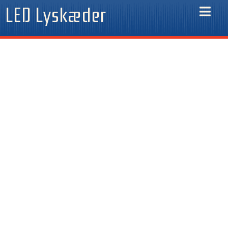
Gå
LED Lyskæder
til
indholdet