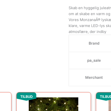
Skab en hyggelig jule
om at skabe en varm og 
Vores MonzanaÂ® lyskæd
klare, varme LED-lys sk
atmosfære, der indby
Brand
pa_sale
Merchant
Den
Den
TILBUD
TILBU
oprindelige
aktuelle
pris
pris
var:
er: