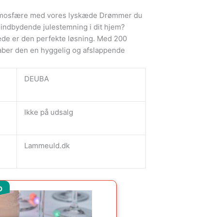
atmosfære med vores lyskæde Drømmer du
indbydende julestemning i dit hjem?
e er den perfekte løsning. Med 200
aber den en hyggelig og afslappende
DEUBA
Ikke på udsalg
Lammeuld.dk
Den
Den
D
oprindelige
aktuelle
pris
pris
var:
er: