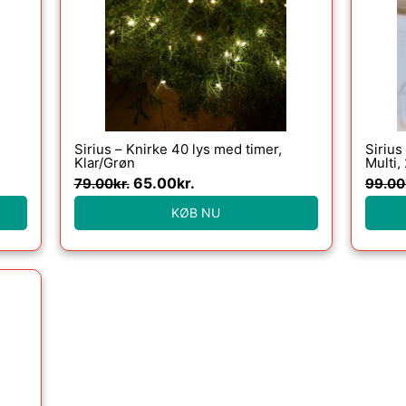
79.00kr..
65.00kr..
Sirius – Knirke 40 lys med timer,
Sirius
Klar/Grøn
Multi
65.00
kr.
79.00
kr.
99.00
KØB NU