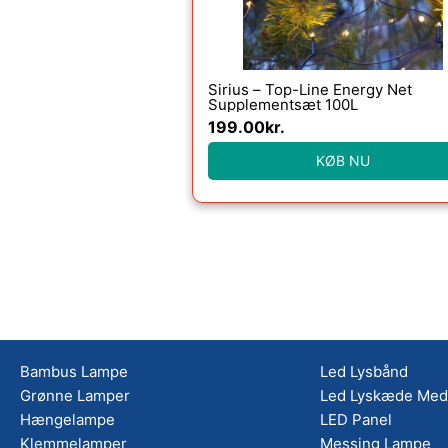
Sirius – Top-Line Energy Net
Supplementsæt 100L
199.00
kr.
KØB NU
Bambus Lampe
Led Lysbånd
Grønne Lamper
Led Lyskæde Med 
Hængelampe
LED Panel
Klemmelamper
Messing Lampe