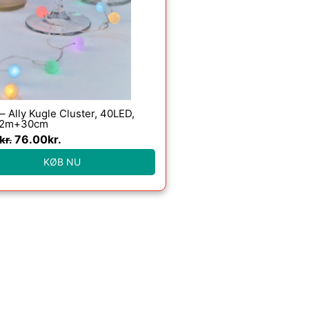
99.00kr..
76.00kr..
 – Ally Kugle Cluster, 40LED,
, 2m+30cm
76.00
kr.
kr.
KØB NU