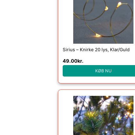
Sirius – Knirke 20 lys, Klar/Guld
49.00
kr.
KØB NU