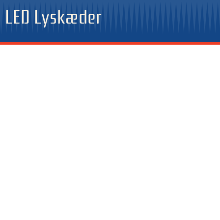
Gå
LED Lyskæder
til
indholdet