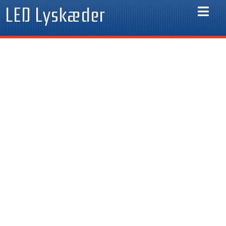
Gå
LED Lyskæder
til
indholdet