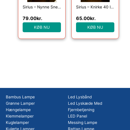
Sirius – Nynne Snefnug, 40 Lys med timer, Klar/Grøn
Sirius – Knirke 40 lys med timer, Klar/Grøn
79.00
kr.
65.00
kr.
KØB NU
KØB NU
Bambus Lampe
Led Lysbånd
Grønne Lamper
Led Lyskæde Med
Hængelampe
Fjernbetjening
Klemmelamper
LED Panel
Kuglelamper
Messing Lampe
Kulørte Lamper
Rattan Lampe