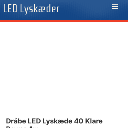
Gå
LED Lyskæder
til
indholdet
Dråbe LED Lyskæde 40 Klare