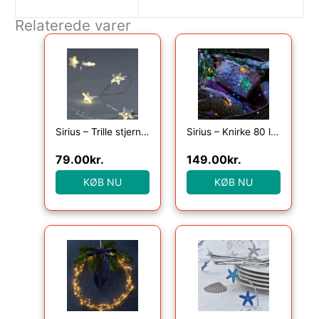
Relaterede varer
Sirius – Trille stjerne 40 lys, Klar/Sølv med timer
Sirius – Knirke 80 lys, Multi
79.00
kr.
149.00
kr.
KØB NU
KØB NU