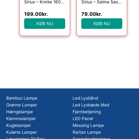
Sirius – Knirke 160 lys, Klar/Guld
Sirius – Selma Søstjerne, 20LED lyskæde, Blå, 2m+30cm
199.00
kr.
79.00
kr.
KØB NU
KØB NU
Bambus Lampe
Led Lysbånd
Grønne Lamper
Led Lyskæde Med
Hængelampe
Fjernbetjening
Klemmelamper
LED Panel
Kuglelamper
Messing Lampe
Kulørte Lamper
Rattan Lampe