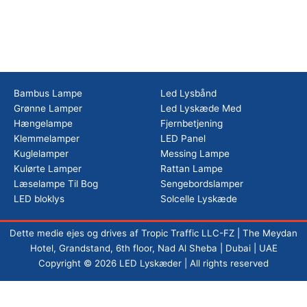
Bambus Lampe
Led Lysbånd
Grønne Lamper
Led Lyskæde Med
Hængelampe
Fjernbetjening
Klemmelamper
LED Panel
Kuglelamper
Messing Lampe
Kulørte Lamper
Rattan Lampe
Læselampe Til Bog
Sengebordslamper
LED bloklys
Solcelle Lyskæde
Dette medie ejes og drives af Tropic Traffic LLC-FZ | The Meydan
Hotel, Grandstand, 6th floor, Nad Al Sheba | Dubai | UAE
Copyright © 2026 LED Lyskæder | All rights reserved
Vi bruger cookies for at sikre os du får den bedste oplevelse med led-