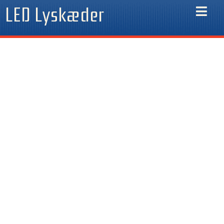
Gå
LED Lyskæder
til
indholdet