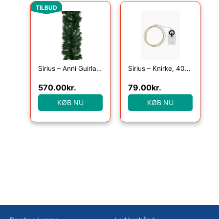
Den oprindelige pris var: 649.00kr..
Den aktuelle pris er: 570.00kr..
TILBUD
Sirius – Anni Guirlande i gran, 4,8 m, grøn
Sirius – Knirke, 40L, Klar/Guld
570.00
kr.
79.00
kr.
KØB NU
KØB NU