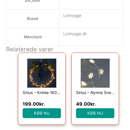
pa_sale
Lyshygge
Brand
Lyshygge.dk
Merchant
Relaterede varer
Sirius – Knirke 160 lys, Klar/Guld
Sirius – Nynne Snefnug 20 Lys, Klar/Sølv
199.00
kr.
49.00
kr.
KØB NU
KØB NU