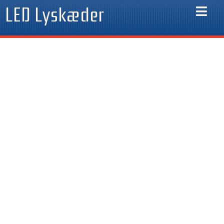
Gå
LED Lyskæder
til
indholdet