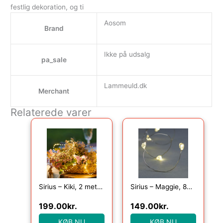
festlig dekoration, og ti
Aosom
Brand
Ikke på udsalg
pa_sale
Lammeuld.dk
Merchant
Relaterede varer
Sirius – Kiki, 2 meter lyskæde med 155 klare lys, Grøn
Sirius – Maggie, 80 lys, Klar/Sølv
199.00
kr.
149.00
kr.
KØB NU
KØB NU