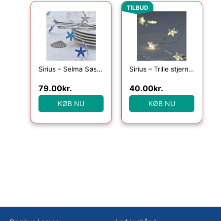
Den oprindelige pris var
Den aktuelle pr
TILBUD
Sirius – Selma Søstjerne, 20LED lyskæde, Blå, 2m+30cm
Sirius – Trille stjerne 20 lys , Klar/Sølv
79.00
kr.
40.00
kr.
KØB NU
KØB NU