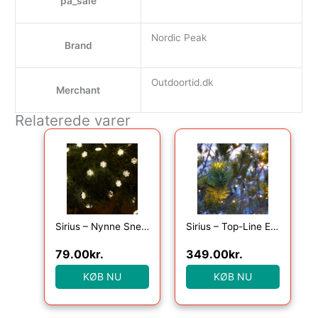
pa_sale
Nordic Peak
Brand
Outdoortid.dk
Merchant
Relaterede varer
Sirius – Nynne Snefnug, 40 Lys med timer, Klar/Grøn
Sirius – Top-Line Energy Net Startsæt 100L
79.00
kr.
349.00
kr.
KØB NU
KØB NU