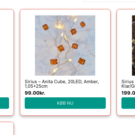
Sirius – Anita Cube, 20LED, Amber,
Sirius
1,05+25cm
Klar/G
99.00
kr.
199.
KØB NU