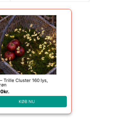
 – Trille Cluster 160 lys,
røn
00
kr.
KØB NU