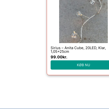
Sirius – Anita Cube, 20LED, Klar,
1,05+25cm
99.00
kr.
KØB NU