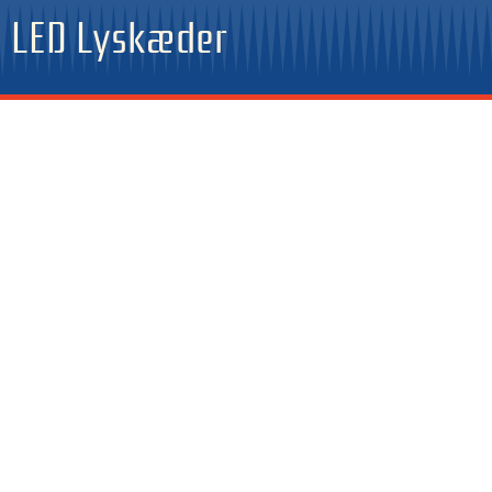
Gå
LED Lyskæder
til
indholdet