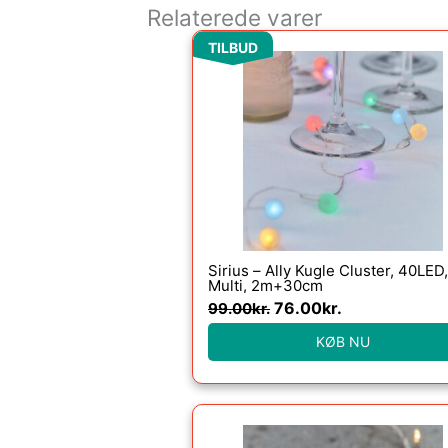
Relaterede varer
Den
Den
TILBUD
oprindelige
aktuelle
pris
pris
var:
er:
99.00kr..
76.00kr..
Sirius – Ally Kugle Cluster, 40LED,
Multi, 2m+30cm
76.00
kr.
99.00
kr.
KØB NU