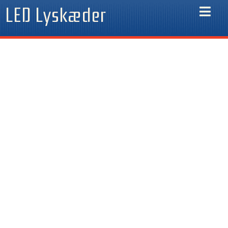
Gå
LED Lyskæder
til
indholdet