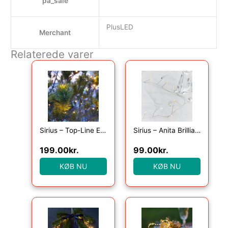
pa_sale
PlusLED
Merchant
Relaterede varer
Sirius – Top-Line Energy Net Supplementsæt 100L
Sirius – Anita Brilliant, 20LED, Klar, 1,05+25cm
199.00
kr.
99.00
kr.
KØB NU
KØB NU