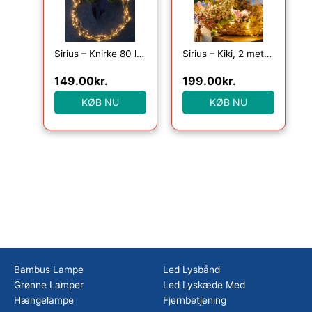
Sirius – Knirke 80 lys, Klar/Guld
Sirius – Kiki, 2 meter lyskæde med 155 klare lys, Grøn
149.00
kr.
199.00
kr.
KØB NU
KØB NU
Bambus Lampe
Led Lysbånd
Grønne Lamper
Led Lyskæde Med
Hængelampe
Fjernbetjening