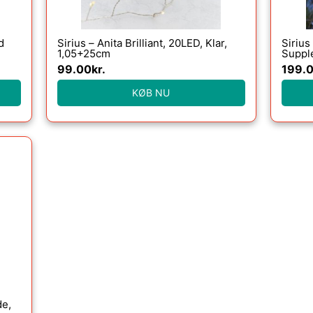
d
Sirius – Anita Brilliant, 20LED, Klar,
Sirius
1,05+25cm
Suppl
99.00
kr.
199.
KØB NU
de,