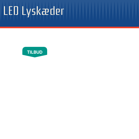
Gå
LED Lyskæder
til
indholdet
TILBUD