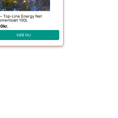
 – Top-Line Energy Net
ementsæt 100L
00
kr.
KØB NU