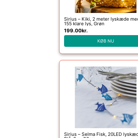
Sirius – Kiki, 2 meter lyskæde me
155 klare lys, Grøn
199.00
kr.
KØB NU
Sirius – Selma Fisk, 20LED lyskæ