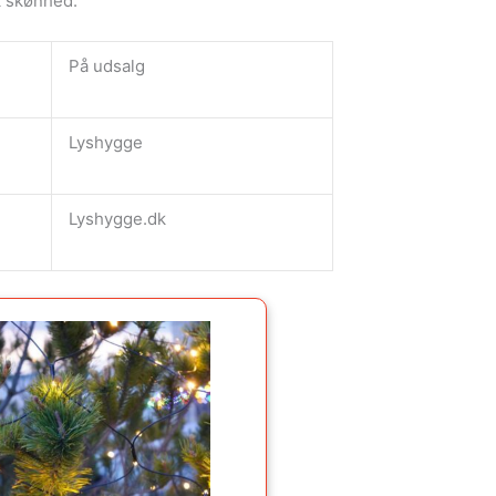
k skønhed.
På udsalg
Lyshygge
Lyshygge.dk