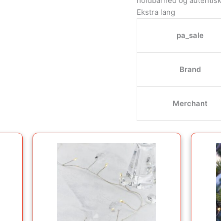
holdbarhed og autentis
Ekstra lang
pa_sale
Brand
Merchant