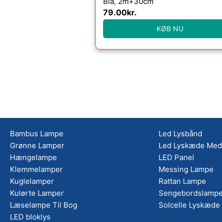
Blå, 2m+30cm
79.00
kr.
KØB NU
Bambus Lampe
Led Lysbånd
Grønne Lamper
Led Lyskæde Med 
Hængelampe
LED Panel
Klemmelamper
Messing Lampe
Kuglelamper
Rattan Lampe
Kulørte Lamper
Sengebordslampe
Læselampe Til Bog
Solcelle Lyskæde
LED bloklys