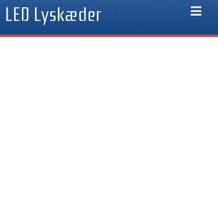
Gå
LED Lyskæder
til
indholdet