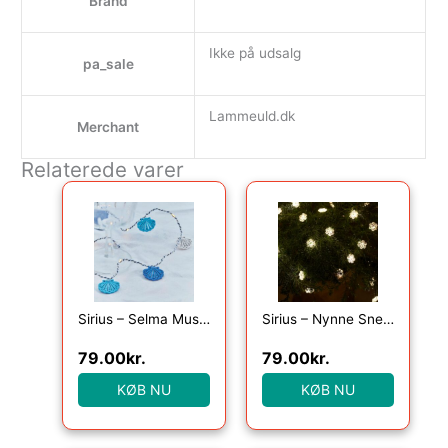
Brand
Ikke på udsalg
pa_sale
Lammeuld.dk
Merchant
Relaterede varer
Sirius – Selma Musling, 20LED lyskæde, Blå, 2m+30cm
Sirius – Nynne Snefnug, 40 Lys med timer, Klar/Grøn
79.00
kr.
79.00
kr.
KØB NU
KØB NU