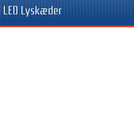
Gå
LED Lyskæder
til
indholdet