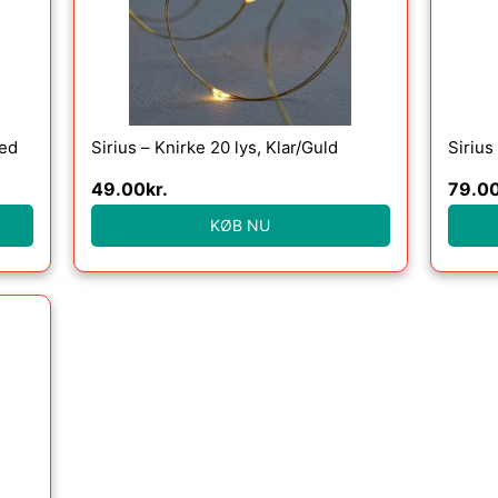
med
Sirius – Knirke 20 lys, Klar/Guld
Sirius
49.00
kr.
79.0
KØB NU