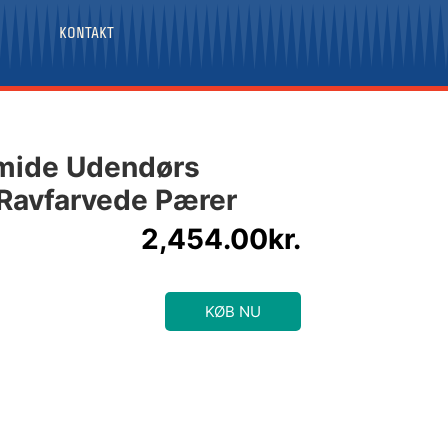
KONTAKT
smide Udendørs
Ravfarvede Pærer
2,454.00
kr.
KØB NU