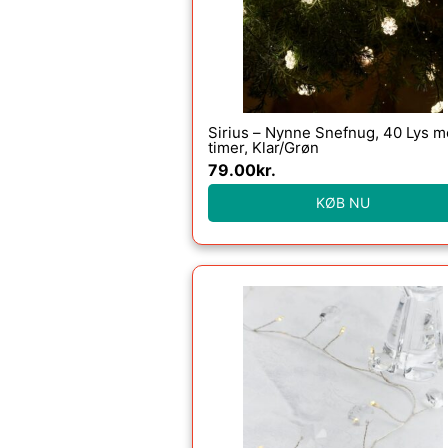
Sirius – Nynne Snefnug, 40 Lys 
timer, Klar/Grøn
79.00
kr.
KØB NU