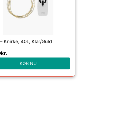
 – Knirke, 40L, Klar/Guld
0
kr.
KØB NU