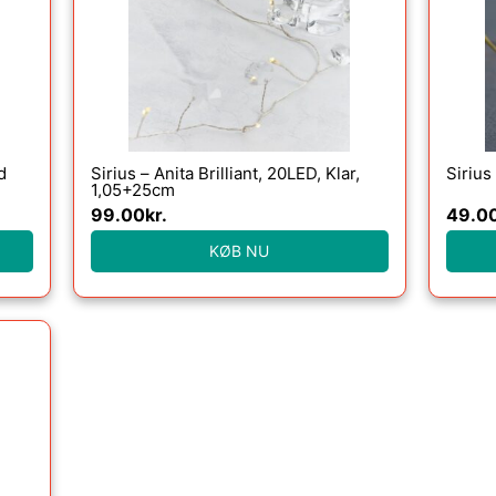
d
Sirius – Anita Brilliant, 20LED, Klar,
Sirius
1,05+25cm
99.00
kr.
49.0
KØB NU