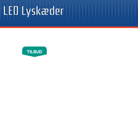
Gå
LED Lyskæder
til
indholdet
TILBUD