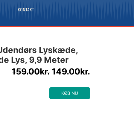
KONTAKT
Den
Den
Udendørs Lyskæde,
oprindelige
aktuelle
de Lys, 9,9 Meter
pris
pris
var:
er:
159.00
kr.
149.00
kr.
159.00kr..
149.00kr..
KØB NU