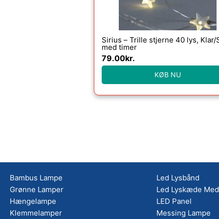
Sirius – Trille stjerne 40 lys, Klar/
med timer
79.00
kr.
KØB NU
Bambus Lampe
Led Lysbånd
Grønne Lamper
Led Lyskæde Med 
Hængelampe
LED Panel
Klemmelamper
Messing Lampe