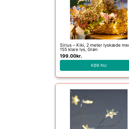
Sirius – Kiki, 2 meter lyskæde me
155 klare lys, Grøn
199.00
kr.
KØB NU