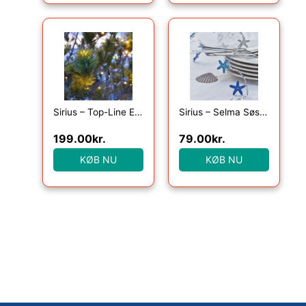
Sirius – Top-Line Energy Net Supplementsæt 100L
Sirius – Selma Søstjerne, 20LED lyskæde, Blå, 2m+30cm
199.00
kr.
79.00
kr.
KØB NU
KØB NU