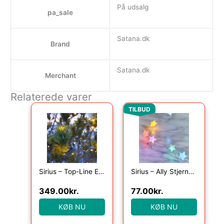
På udsalg
pa_sale
Satana.dk
Brand
Satana.dk
Merchant
Relaterede varer
Den oprindelige pris var
Den aktuelle pri
TILBUD
Sirius – Top-Line Energy Net Startsæt 100L
Sirius – Ally Stjerne Cluster, 40LED, Multi, 2m+30cm
349.00
kr.
77.00
kr.
KØB NU
KØB NU