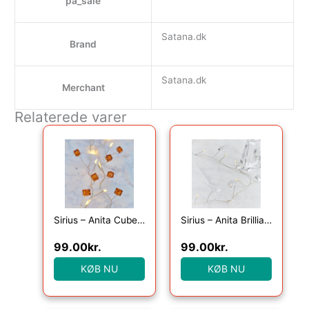
pa_sale
Satana.dk
Brand
Satana.dk
Merchant
Relaterede varer
Sirius – Anita Cube, 20LED, Amber, 1,05+25cm
Sirius – Anita Brilliant, 20LED, Klar, 1,05+25cm
99.00
kr.
99.00
kr.
KØB NU
KØB NU