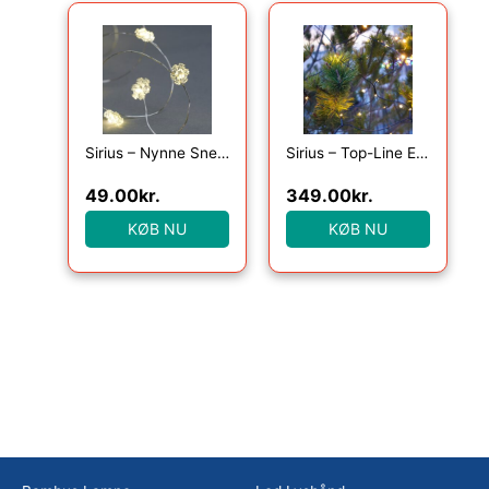
Sirius – Nynne Snefnug 20 Lys, Klar/Sølv
Sirius – Top-Line Energy Net Startsæt 100L
49.00
kr.
349.00
kr.
KØB NU
KØB NU