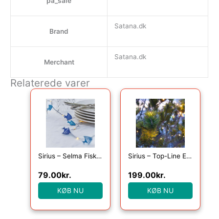
pa_sale
Satana.dk
Brand
Satana.dk
Merchant
Relaterede varer
Sirius – Selma Fisk, 20LED lyskæde, Blå, 2m+30cm
Sirius – Top-Line Energy Net Supplementsæt 100L
79.00
kr.
199.00
kr.
KØB NU
KØB NU