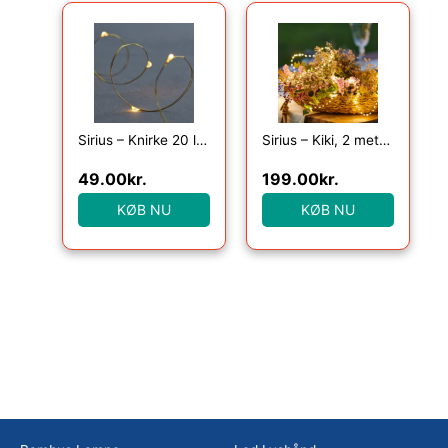
Sirius – Knirke 20 lys, Klar/Guld
Sirius – Kiki, 2 meter lyskæde med 155 klare lys, Grøn
49.00
kr.
199.00
kr.
KØB NU
KØB NU