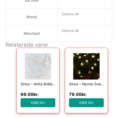
pa_sale
Satana.dk
Brand
Satana.dk
Merchant
Relaterede varer
Sirius – Anita Brilliant, 20LED, Klar, 1,05+25cm
Sirius – Nynne Snefnug, 40 Lys med timer, Klar/Grøn
99.00
kr.
79.00
kr.
KØB NU
KØB NU