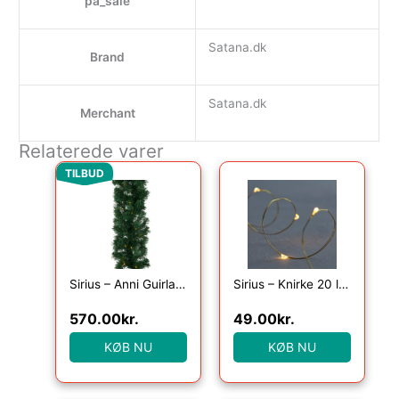
pa_sale
Satana.dk
Brand
Satana.dk
Merchant
Relaterede varer
Den oprindelige pris var: 649.00kr..
Den aktuelle pris er: 570.00kr..
TILBUD
Sirius – Anni Guirlande i gran, 4,8 m, grøn
Sirius – Knirke 20 lys, Klar/Guld
570.00
kr.
49.00
kr.
KØB NU
KØB NU