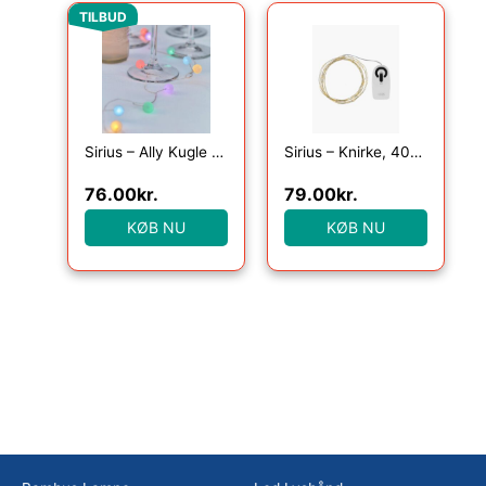
Den oprindelige pris var: 99.00kr..
Den aktuelle pris er: 76.00kr..
TILBUD
Sirius – Ally Kugle Cluster, 40LED, Multi, 2m+30cm
Sirius – Knirke, 40L, Klar/Guld
76.00
kr.
79.00
kr.
KØB NU
KØB NU