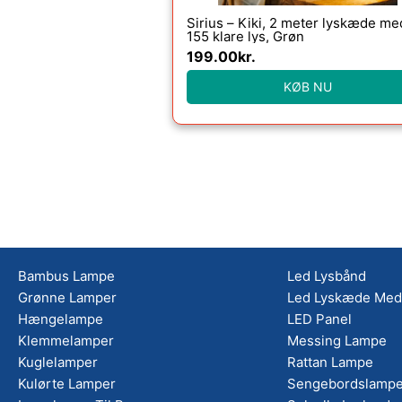
Sirius – Kiki, 2 meter lyskæde me
155 klare lys, Grøn
199.00
kr.
KØB NU
Bambus Lampe
Led Lysbånd
Grønne Lamper
Led Lyskæde Med 
Hængelampe
LED Panel
Klemmelamper
Messing Lampe
Kuglelamper
Rattan Lampe
Kulørte Lamper
Sengebordslampe