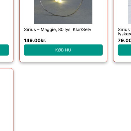
Sirius – Maggie, 80 lys, Klar/Sølv
Sirius
lyskæ
149.00
kr.
79.0
KØB NU