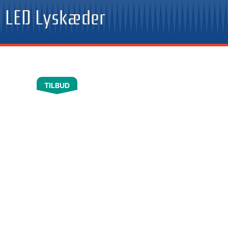
Gå
LED Lyskæder
til
indholdet
TILBUD