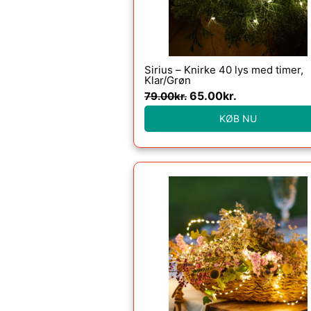
Sirius – Knirke 40 lys med timer,
Klar/Grøn
65.00
kr.
79.00
kr.
KØB NU