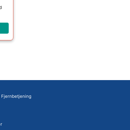
d
Fjernbetjening
r