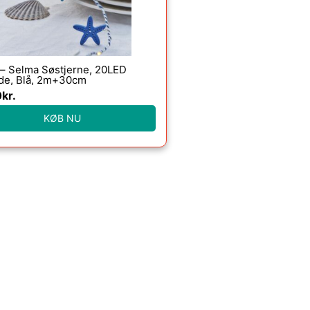
 – Selma Søstjerne, 20LED
de, Blå, 2m+30cm
0
kr.
KØB NU