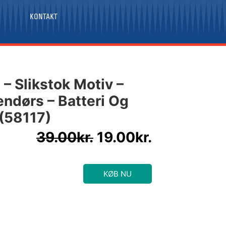
KONTAKT
Den
Den
– Slikstok Motiv –
oprindelige
aktuelle
ndørs – Batteri Og
pris
pris
 (58117)
var:
er:
39.00kr..
19.00kr..
39.00
kr.
19.00
kr.
KØB NU