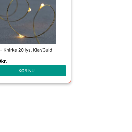
 – Knirke 20 lys, Klar/Guld
0
kr.
KØB NU