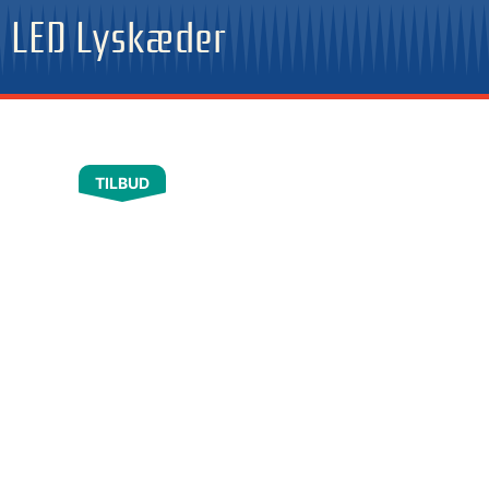
Gå
LED Lyskæder
til
indholdet
TILBUD