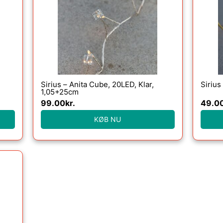
Sirius – Anita Cube, 20LED, Klar,
Sirius
1,05+25cm
99.00
kr.
49.0
KØB NU