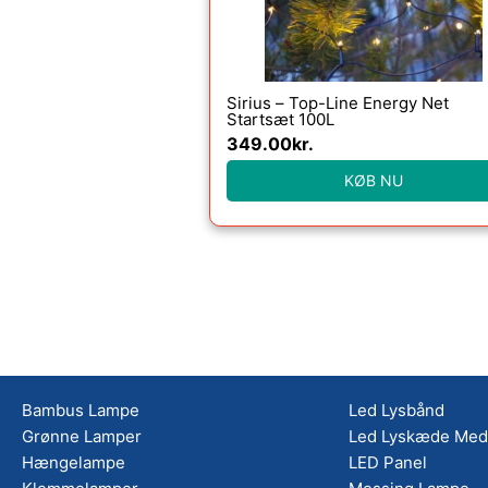
Sirius – Top-Line Energy Net
Startsæt 100L
349.00
kr.
KØB NU
Bambus Lampe
Led Lysbånd
Grønne Lamper
Led Lyskæde Med 
Hængelampe
LED Panel