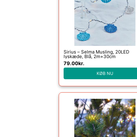
Sirius – Selma Musling, 20LED
lyskæde, Blå, 2m+30cm
79.00
kr.
KØB NU