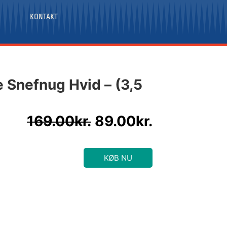
KONTAKT
Den
Den
Snefnug Hvid – (3,5
oprindelige
aktuelle
pris
pris
var:
er:
169.00
kr.
89.00
kr.
169.00kr..
89.00kr..
KØB NU