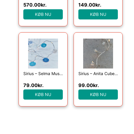
570.00
kr.
149.00
kr.
KØB NU
KØB NU
Sirius – Selma Musling, 20LED lyskæde, Blå, 2m+30cm
Sirius – Anita Cube, 20LED, Klar, 1,05+25cm
79.00
kr.
99.00
kr.
KØB NU
KØB NU