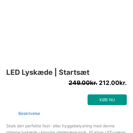
LED Lyskæde | Startsæt
249.00
kr.
212.00
kr.
KØB NU
Beskrivelse
Skab den perfekte fest- eller hyggebelysning med denne
stilrene lyskæde i klassisk glødepære-look. 10 klare LED-pærer