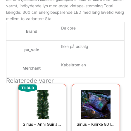
varmt, indbydende lys med ægte vintage-stemning Total
længde: 360 cm Energibesparende LED med lang levetid Vælg
mellem to varianter: Sta
Da'core
Brand
Ikke på udsalg
pa_sale
Kabeltromlen
Merchant
Relaterede varer
Den oprindelige pris var: 649.00kr..
Den aktuelle pris er: 570.00kr..
TILBUD
Sirius – Anni Guirlande i gran, 4,8 m, grøn
Sirius – Knirke 80 lys, Multi