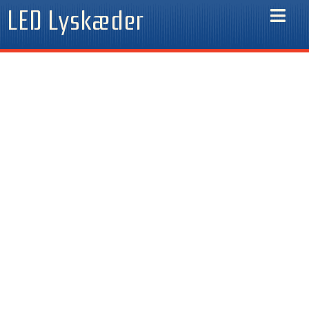
Gå
LED Lyskæder
til
indholdet