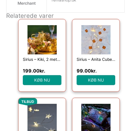
Temashop.dk
Merchant
Relaterede varer
Sirius – Kiki, 2 meter lyskæde med 155 klare lys, Grøn
Sirius – Anita Cube, 20LED, Amber, 1,05+25cm
199.00
kr.
99.00
kr.
KØB NU
KØB NU
Den oprindelige pris var: 49.00kr..
Den aktuelle pris er: 40.00kr..
TILBUD