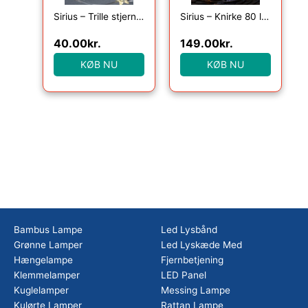
Sirius – Trille stjerne 20 lys , Klar/Sølv
Sirius – Knirke 80 lys, Multi
40.00
kr.
149.00
kr.
KØB NU
KØB NU
Bambus Lampe
Led Lysbånd
Grønne Lamper
Led Lyskæde Med
Hængelampe
Fjernbetjening
Klemmelamper
LED Panel
Kuglelamper
Messing Lampe
Kulørte Lamper
Rattan Lampe