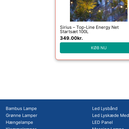
Sirius – Top-Line Energy Net
Startsæt 100L
349.00
kr.
KØB NU
Bambus Lampe
Led Lysbånd
Grønne Lamper
Led Lyskæde Med 
Hængelampe
LED Panel