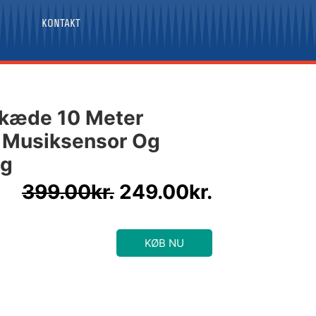
KONTAKT
Den
Den
skæde 10 Meter
oprindelige
aktuelle
 Musiksensor Og
pris
pris
ng
var:
er:
399.00kr..
249.00kr..
399.00
kr.
249.00
kr.
KØB NU