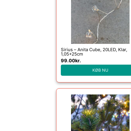
Sirius – Anita Cube, 20LED, Klar,
1,05+25cm
99.00
kr.
KØB NU