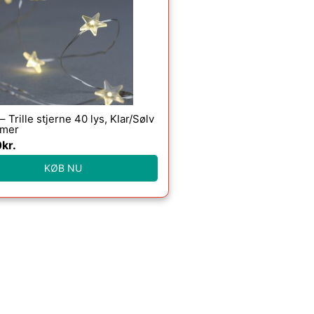
 – Trille stjerne 40 lys, Klar/Sølv
imer
0
kr.
KØB NU