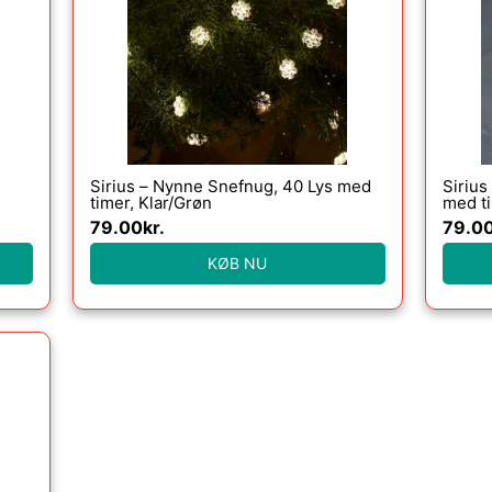
Sirius – Nynne Snefnug, 40 Lys med
Sirius
timer, Klar/Grøn
med t
79.00
kr.
79.0
KØB NU