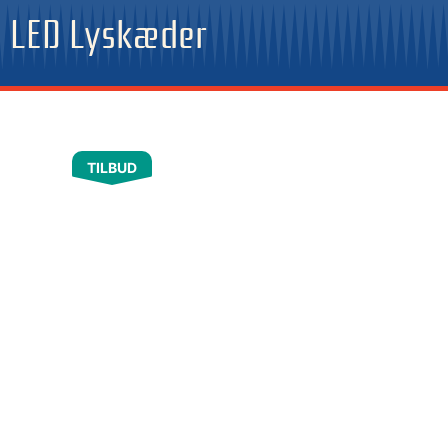
Gå
LED Lyskæder
til
indholdet
TILBUD