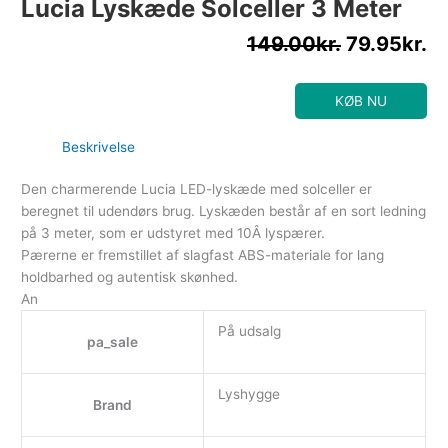
Lucia Lyskæde Solceller 3 Meter
149.00
kr.
79.95
kr.
KØB NU
Beskrivelse
Den charmerende Lucia LED-lyskæde med solceller er
beregnet til udendørs brug. Lyskæden består af en sort ledning
på 3 meter, som er udstyret med 10Â lyspærer.
Pærerne er fremstillet af slagfast ABS-materiale for lang
holdbarhed og autentisk skønhed.
An
På udsalg
pa_sale
Lyshygge
Brand