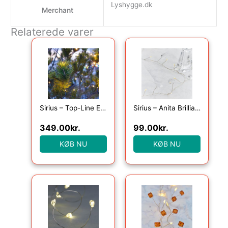
Lyshygge.dk
Merchant
Relaterede varer
Sirius – Top-Line Energy Net Startsæt 100L
Sirius – Anita Brilliant, 20LED, Klar, 1,05+25cm
349.00
kr.
99.00
kr.
KØB NU
KØB NU