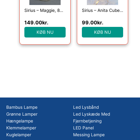
Sirius – Maggie, 80 lys, Klar/Sølv
Sirius – Anita Cube, 20LED, Amber, 1,05+25cm
149.00
kr.
99.00
kr.
KØB NU
KØB NU
Bambus Lampe
Led Lysbånd
Grønne Lamper
Led Lyskæde Med
Hængelampe
Fjernbetjening
Klemmelamper
LED Panel
Kuglelamper
Messing Lampe