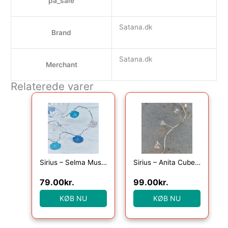
pa_sale
Satana.dk
Brand
Satana.dk
Merchant
Relaterede varer
Sirius – Selma Musling, 20LED lyskæde, Blå, 2m+30cm
Sirius – Anita Cube, 20LED, Klar, 1,05+25cm
79.00
kr.
99.00
kr.
KØB NU
KØB NU