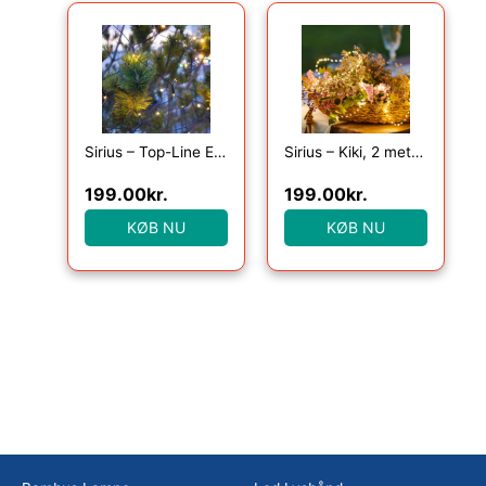
Sirius – Top-Line Energy Net Supplementsæt 100L
Sirius – Kiki, 2 meter lyskæde med 155 klare lys, Grøn
199.00
kr.
199.00
kr.
KØB NU
KØB NU