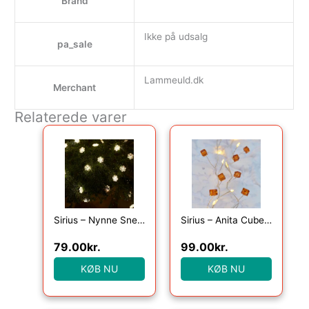
Brand
Ikke på udsalg
pa_sale
Lammeuld.dk
Merchant
Relaterede varer
Sirius – Nynne Snefnug, 40 Lys med timer, Klar/Grøn
Sirius – Anita Cube, 20LED, Amber, 1,05+25cm
79.00
kr.
99.00
kr.
KØB NU
KØB NU