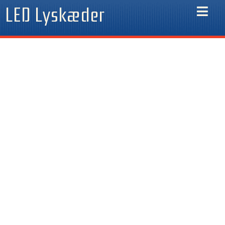
Gå
LED Lyskæder
til
indholdet