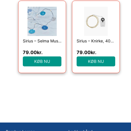
Sirius – Selma Musling, 20LED lyskæde, Blå, 2m+30cm
Sirius – Knirke, 40L, Klar/Guld
79.00
kr.
79.00
kr.
KØB NU
KØB NU