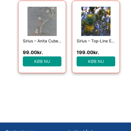
Sirius – Anita Cube, 20LED, Klar, 1,05+25cm
Sirius – Top-Line Energy Net Supplementsæt 100L
99.00
kr.
199.00
kr.
KØB NU
KØB NU