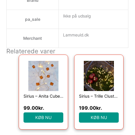
Brand
Ikke på udsalg
pa_sale
Lammeuld.dk
Merchant
Relaterede varer
Sirius – Anita Cube, 20LED, Amber, 1,05+25cm
Sirius – Trille Cluster 160 lys, Klar/Grøn
99.00
kr.
199.00
kr.
KØB NU
KØB NU