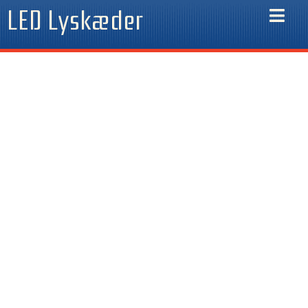
Gå
LED Lyskæder
til
indholdet