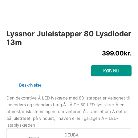
Lyssnor Juleistapper 80 Lysdioder
13m
399.00
kr.
KØB NU
Beskrivelse
Den dekorative Â LED lyskæde med 80 istapper er velegnet til
indendørs og udendørs brug Â . Â De 80 LED-lys sikrer Â en
atmosfærisk stemning nu om vinteren Â . Uanset om Â det er
på juletræet, på vinduet, i haven eller i garagen Â – LED-
istaplyskæden
DEUBA